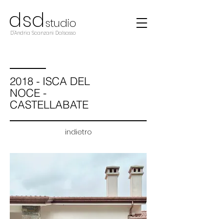
d
s
d
studio
D'Andria Scanzani Dalsasso
2018 - ISCA DEL
NOCE -
CASTELLABATE
indietro