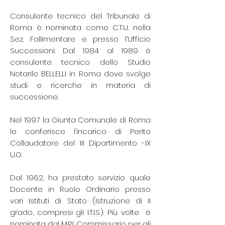
Consulente tecnico del Tribunale di
Roma è nominata come C.T.U. nella
Sez. Fallimentare e presso l’Ufficio
Successioni. Dal 1984 al 1989 è
consulente tecnico dello Studio
Notarile BELLELLI in Roma dove svolge
studi e ricerche in materia di
successione.
Nel 1997 la Giunta Comunale di Roma
le conferisce l’incarico di Perito
Collaudatore del III Dipartimento -IX
U.O.
Dal 1962, ha prestato servizio quale
Docente in Ruolo Ordinario presso
vari Istituti di Stato (Istruzione di II
grado, compresi gli I.T.I.S.). Più volte è
nominata dal M.P.I. Commissario per gli