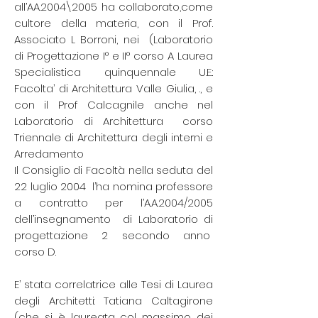
all’AA.2004\2005 ha collaborato,come
cultore della materia, con il Prof.
Associato L Borroni, nei (Laboratorio
di Progettazione I° e II° corso A Laurea
Specialistica quinquennale U.E.:
Facolta’ di Architettura Valle Giulia, ., e
con il Prof Calcagnile anche nel
Laboratorio di Architettura corso
Triennale di Architettura degli interni e
Arredamento
Il Consiglio di Facoltà nella seduta del
22 luglio 2004 l’ha nomina professore
a contratto per l’A.A.2004/2005
dell’insegnamento di Laboratorio di
progettazione 2 secondo anno
corso D.
E’ stata correlatrice alle Tesi di Laurea
degli Architetti: Tatiana Caltagirone
(che si è laureata col massimo dei