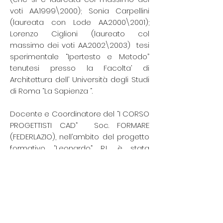
voti AA.1999\2000); Sonia Carpellini
(laureata con Lode AA.2000\2001);
Lorenzo Ciglioni (laureato col
massimo dei voti AA.2002\2003) tesi
sperimentale “Ipertesto e Metodo”
tenutesi presso la Facolta’ di
Architettura dell’ Università degli Studi
di Roma “La Sapienza “.
Docente e Coordinatore del “I CORSO
PROGETTISTI CAD” Soc. FORMARE
(FEDERLAZIO), nell’ambito del progetto
formativo “Leonardo” R.L. è stata
nominata Commissario di Esame per
conto della Regione Lazio. Per l’Ordine
degli Architetti di Roma e per il
CesArch ha impostato e sviluppato il
programma per accedere ai corsi
formativi configurabili con il F.S.E.