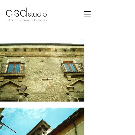
d
s
d
studio
D'Andria Scanzani Dalsasso