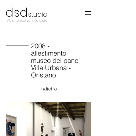
d
s
d
studio
D'Andria Scanzani Dalsasso
2008 -
allestimento
museo del pane -
Villa Urbana -
Oristano
indietro