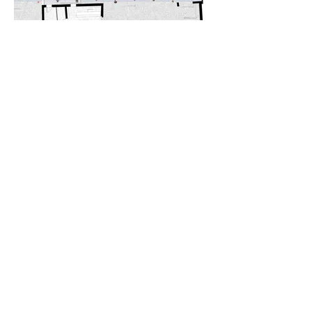
© dsdstudio
Viale Pola 6, 00198 ROMA | Tel.
+39 06
8542912
segreteria h.
9.00-17.00)
| Fax:
+39