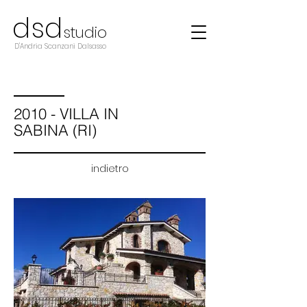
d
s
d
studio
D'Andria Scanzani Dalsasso
2010 - VILLA IN
SABINA (RI)
indietro