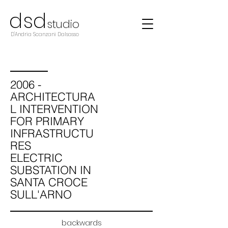
d
s
d
studio
D'Andria Scanzani Dalsasso
2006 -
ARCHITECTURA
L INTERVENTION
FOR PRIMARY
INFRASTRUCTU
RES
ELECTRIC
SUBSTATION IN
SANTA CROCE
SULL'ARNO
backwards